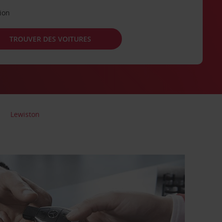
tion
TROUVER DES VOITURES
Lewiston