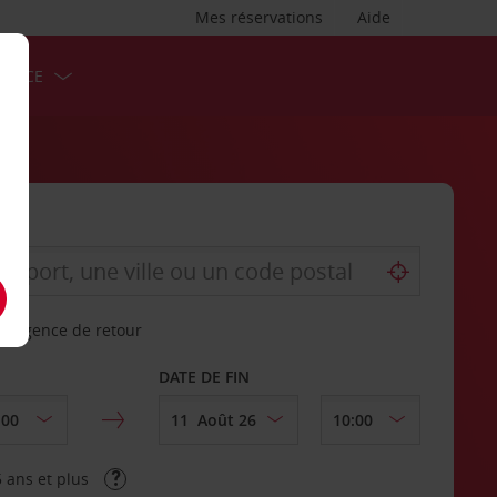
Mes réservations
Aide
ERVICE
re agence de retour
DATE DE FIN
 ans et plus