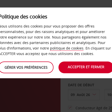
SERVICES &
Politique des cookies
ENTREPRISES
LIBRE-S
LOCATION
Nous utilisons des cookies pour vous proposer des offres
personnalisées, pour des raisons analytiques et pour améliorer
votre expérience sur notre site. Nous partageons également nos
ture
données avec des partenaires publicitaires et analytiques. Pour
plus d’informations, voir notre
politique de cookies
. En cliquant sur
AGENCE DE DÉPART
ACCEPTER vous acceptez que nous utilisions des cookies.
ACCEPTER ET FERMER
GÉRER VOS PRÉFÉRENCES
Sélectionnez une aut
DATE DE DÉBUT
Conducteur âgé de 25