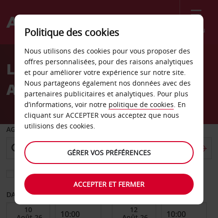
Menu
Politique des cookies
Welcome
Nous utilisons des cookies pour vous proposer des
to
offres personnalisées, pour des raisons analytiques
Location de voiture
Avis
et pour améliorer votre expérience sur notre site.
Nous partageons également nos données avec des
Aéroport de Niamey
partenaires publicitaires et analytiques. Pour plus
d’informations, voir notre
politique de cookies
. En
cliquant sur ACCEPTER vous acceptez que nous
utilisions des cookies.
AGENCE DE DÉPART
GÉRER VOS PRÉFÉRENCES
Sélectionnez une autre agence de retour
ACCEPTER ET FERMER
DATE DE DÉBUT
DATE DE FIN