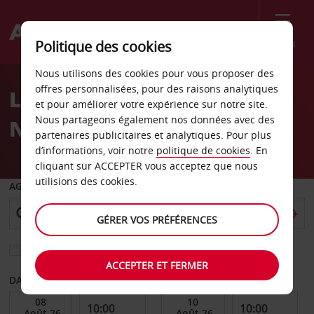
Menu
Politique des cookies
Welcome
Nous utilisons des cookies pour vous proposer des
to
offres personnalisées, pour des raisons analytiques
Location de voiture
Avis
et pour améliorer votre expérience sur notre site.
Nous partageons également nos données avec des
Niamey
partenaires publicitaires et analytiques. Pour plus
d’informations, voir notre
politique de cookies
. En
cliquant sur ACCEPTER vous acceptez que nous
utilisions des cookies.
AGENCE DE DÉPART
GÉRER VOS PRÉFÉRENCES
Sélectionnez une autre agence de retour
ACCEPTER ET FERMER
DATE DE DÉBUT
DATE DE FIN