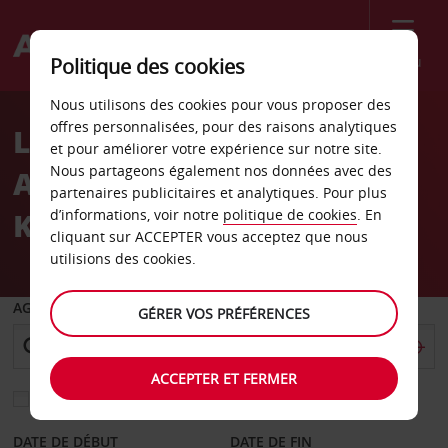
Menu
Politique des cookies
Welcome
Nous utilisons des cookies pour vous proposer des
to
offres personnalisées, pour des raisons analytiques
Location de voiture
Avis
et pour améliorer votre expérience sur notre site.
Nous partageons également nos données avec des
Aéroport international
partenaires publicitaires et analytiques. Pour plus
King Shaka
d’informations, voir notre
politique de cookies
. En
cliquant sur ACCEPTER vous acceptez que nous
utilisions des cookies.
AGENCE DE DÉPART
GÉRER VOS PRÉFÉRENCES
ACCEPTER ET FERMER
Sélectionnez une autre agence de retour
DATE DE DÉBUT
DATE DE FIN