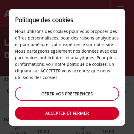
Menu
Politique des cookies
Welcome
Nous utilisons des cookies pour vous proposer des
to
offres personnalisées, pour des raisons analytiques
Location de voiture
Avis
et pour améliorer votre expérience sur notre site.
Nous partageons également nos données avec des
Durban
partenaires publicitaires et analytiques. Pour plus
d’informations, voir notre
politique de cookies
. En
cliquant sur ACCEPTER vous acceptez que nous
utilisions des cookies.
AGENCE DE DÉPART
GÉRER VOS PRÉFÉRENCES
Sélectionnez une autre agence de retour
ACCEPTER ET FERMER
DATE DE DÉBUT
DATE DE FIN