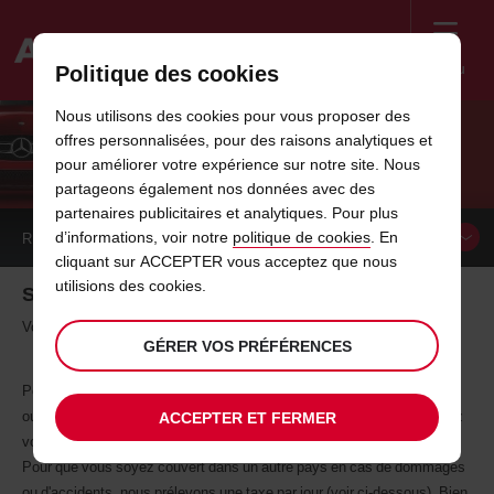
Menu
Politique des cookies
Welcome
Nous utilisons des cookies pour vous proposer des
to
offres personnalisées, pour des raisons analytiques et
Avis
VOYAGES À L'ÉTRANGER
pour améliorer votre expérience sur notre site. Nous
partageons également nos données avec des
partenaires publicitaires et analytiques. Pour plus
d’informations, voir notre
politique de cookies
. En
RÉSERVER UN
VÉHICULE
cliquant sur ACCEPTER vous acceptez que nous
utilisions des cookies.
Se rendre à l'étranger en voiture de location
Votre voiture de location Avis ne connaît pas de frontières
GÉRER VOS PRÉFÉRENCES
Pour votre prochain voyage, qu'il s'agisse de vacances à la montagne
ou d'un voyage d'affaires dans un pays voisin; chez Avis, vous pouvez
ACCEPTER ET FERMER
voyager dans d'autres pays européens avec votre voiture de location.
Pour que vous soyez couvert dans un autre pays en cas de dommages
ou d'accidents, nous prélevons une taxe par jour (voir ci-dessous). Bien