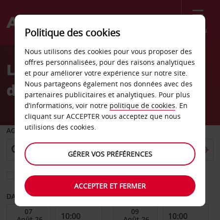
Menu
Politique des cookies
Welcome
Nous utilisons des cookies pour vous proposer des
to
offres personnalisées, pour des raisons analytiques
Location de voiture Gare
Avis
et pour améliorer votre expérience sur notre site.
Nous partageons également nos données avec des
de Waterloo
partenaires publicitaires et analytiques. Pour plus
d’informations, voir notre
politique de cookies
. En
cliquant sur ACCEPTER vous acceptez que nous
utilisions des cookies.
AGENCE DE DÉPART
GÉRER VOS PRÉFÉRENCES
Sélectionnez une autre agence de retour
ACCEPTER ET FERMER
DATE DE DÉBUT
DATE DE FIN