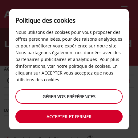
Menu
Politique des cookies
Welcome
Nous utilisons des cookies pour vous proposer des
to
offres personnalisées, pour des raisons analytiques
Location de voiture Enfield
Avis
et pour améliorer votre expérience sur notre site.
Nous partageons également nos données avec des
partenaires publicitaires et analytiques. Pour plus
d’informations, voir notre
politique de cookies
. En
AGENCE DE DÉPART
cliquant sur ACCEPTER vous acceptez que nous
utilisions des cookies.
GÉRER VOS PRÉFÉRENCES
Sélectionnez une autre agence de retour
DATE DE DÉBUT
DATE DE FIN
ACCEPTER ET FERMER