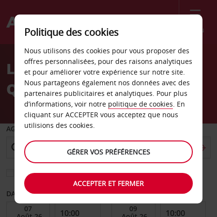
Menu
Politique des cookies
Welcome
Nous utilisons des cookies pour vous proposer des
to
offres personnalisées, pour des raisons analytiques
Location de voiture
Avis
et pour améliorer votre expérience sur notre site.
Nous partageons également nos données avec des
Quakenbrück
partenaires publicitaires et analytiques. Pour plus
d’informations, voir notre
politique de cookies
. En
cliquant sur ACCEPTER vous acceptez que nous
utilisions des cookies.
AGENCE DE DÉPART
GÉRER VOS PRÉFÉRENCES
Sélectionnez une autre agence de retour
ACCEPTER ET FERMER
DATE DE DÉBUT
DATE DE FIN