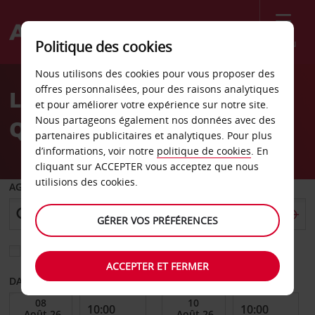
Menu
Politique des cookies
Welcome
Nous utilisons des cookies pour vous proposer des
to
offres personnalisées, pour des raisons analytiques
Location de voiture
Avis
et pour améliorer votre expérience sur notre site.
Nous partageons également nos données avec des
Quakenbrück
partenaires publicitaires et analytiques. Pour plus
d’informations, voir notre
politique de cookies
. En
cliquant sur ACCEPTER vous acceptez que nous
utilisions des cookies.
AGENCE DE DÉPART
GÉRER VOS PRÉFÉRENCES
Sélectionnez une autre agence de retour
ACCEPTER ET FERMER
DATE DE DÉBUT
DATE DE FIN