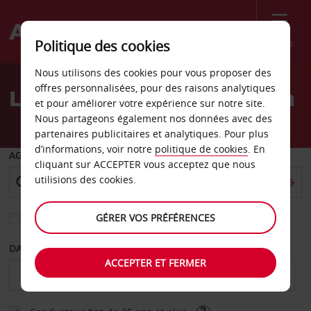
Menu
Politique des cookies
Welcome
Nous utilisons des cookies pour vous proposer des
to
offres personnalisées, pour des raisons analytiques
Location de voiture Fuerth
Avis
et pour améliorer votre expérience sur notre site.
Nous partageons également nos données avec des
partenaires publicitaires et analytiques. Pour plus
d’informations, voir notre
politique de cookies
. En
AGENCE DE DÉPART
cliquant sur ACCEPTER vous acceptez que nous
utilisions des cookies.
GÉRER VOS PRÉFÉRENCES
Sélectionnez une autre agence de retour
DATE DE DÉBUT
DATE DE FIN
ACCEPTER ET FERMER