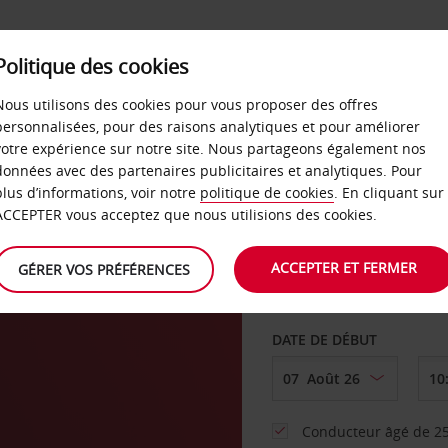
SERVICES &
Politique des cookies
ENTREPRISES
LIBRE-S
LOCATION
Nous utilisons des cookies pour vous proposer des offres
personnalisées, pour des raisons analytiques et pour améliorer
votre expérience sur notre site. Nous partageons également nos
ture
données avec des partenaires publicitaires et analytiques. Pour
plus d’informations, voir notre
politique de cookies
. En cliquant sur
AGENCE DE DÉPART
ACCEPTER vous acceptez que nous utilisions des cookies.
ACCEPTER ET FERMER
GÉRER VOS PRÉFÉRENCES
Sélectionnez une aut
DATE DE DÉBUT
Conducteur âgé de 25