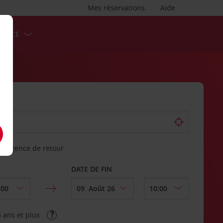
Mes réservations
Aide
ERVICE
re agence de retour
DATE DE FIN
 ans et plus