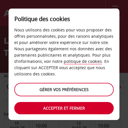
Menu
Politique des cookies
Welcome
Nous utilisons des cookies pour vous proposer des
to
offres personnalisées, pour des raisons analytiques
Location de voiture
Avis
et pour améliorer votre expérience sur notre site.
Nous partageons également nos données avec des
Tomball
partenaires publicitaires et analytiques. Pour plus
d’informations, voir notre
politique de cookies
. En
cliquant sur ACCEPTER vous acceptez que nous
utilisions des cookies.
AGENCE DE DÉPART
GÉRER VOS PRÉFÉRENCES
Sélectionnez une autre agence de retour
ACCEPTER ET FERMER
DATE DE DÉBUT
DATE DE FIN