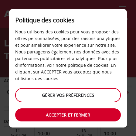
Menu
Politique des cookies
Welcome
Nous utilisons des cookies pour vous proposer des
to
offres personnalisées, pour des raisons analytiques
Location de voiture
Avis
et pour améliorer votre expérience sur notre site.
Nous partageons également nos données avec des
Tomball
partenaires publicitaires et analytiques. Pour plus
d’informations, voir notre
politique de cookies
. En
cliquant sur ACCEPTER vous acceptez que nous
utilisions des cookies.
AGENCE DE DÉPART
GÉRER VOS PRÉFÉRENCES
Sélectionnez une autre agence de retour
ACCEPTER ET FERMER
DATE DE DÉBUT
DATE DE FIN