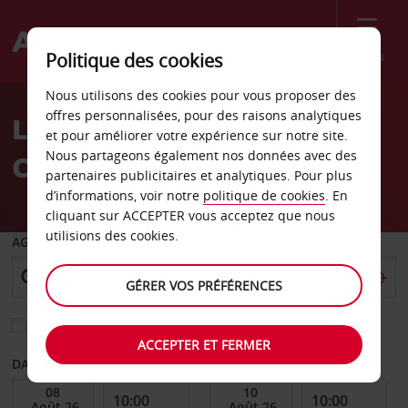
Menu
Politique des cookies
Welcome
Nous utilisons des cookies pour vous proposer des
to
offres personnalisées, pour des raisons analytiques
Location de voiture
Avis
et pour améliorer votre expérience sur notre site.
Nous partageons également nos données avec des
Caroline Springs
partenaires publicitaires et analytiques. Pour plus
d’informations, voir notre
politique de cookies
. En
cliquant sur ACCEPTER vous acceptez que nous
utilisions des cookies.
AGENCE DE DÉPART
GÉRER VOS PRÉFÉRENCES
Sélectionnez une autre agence de retour
ACCEPTER ET FERMER
DATE DE DÉBUT
DATE DE FIN