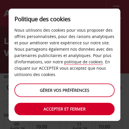
Menu
Politique des cookies
Welcome
Nous utilisons des cookies pour vous proposer des
to
offres personnalisées, pour des raisons analytiques
Location de voiture
Avis
et pour améliorer votre expérience sur notre site.
Nous partageons également nos données avec des
Victoria
partenaires publicitaires et analytiques. Pour plus
d’informations, voir notre
politique de cookies
. En
cliquant sur ACCEPTER vous acceptez que nous
utilisions des cookies.
AGENCE DE DÉPART
GÉRER VOS PRÉFÉRENCES
Sélectionnez une autre agence de retour
ACCEPTER ET FERMER
DATE DE DÉBUT
DATE DE FIN