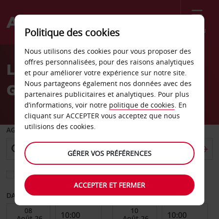
Menu
Politique des cookies
Welcome
Nous utilisons des cookies pour vous proposer des
to
offres personnalisées, pour des raisons analytiques
Location de voiture
Avis
et pour améliorer votre expérience sur notre site.
Nous partageons également nos données avec des
Geraldton
partenaires publicitaires et analytiques. Pour plus
d’informations, voir notre
politique de cookies
. En
cliquant sur ACCEPTER vous acceptez que nous
utilisions des cookies.
AGENCE DE DÉPART
GÉRER VOS PRÉFÉRENCES
Sélectionnez une autre agence de retour
ACCEPTER ET FERMER
DATE DE DÉBUT
DATE DE FIN