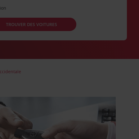
tion
TROUVER DES VOITURES
ccidentale