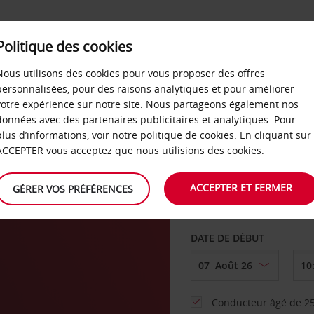
SERVICES &
Politique des cookies
ENTREPRISES
LIBRE-S
LOCATION
Nous utilisons des cookies pour vous proposer des offres
personnalisées, pour des raisons analytiques et pour améliorer
votre expérience sur notre site. Nous partageons également nos
ture
données avec des partenaires publicitaires et analytiques. Pour
plus d’informations, voir notre
politique de cookies
. En cliquant sur
AGENCE DE DÉPART
ACCEPTER vous acceptez que nous utilisions des cookies.
ACCEPTER ET FERMER
GÉRER VOS PRÉFÉRENCES
Sélectionnez une aut
DATE DE DÉBUT
Conducteur âgé de 25