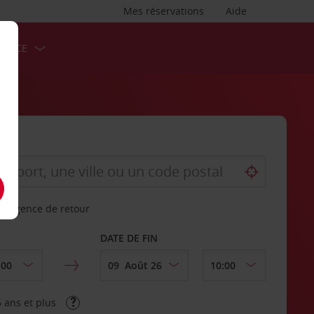
Mes réservations
Aide
ERVICE
re agence de retour
DATE DE FIN
 ans et plus