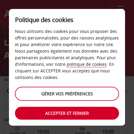
Menu
Politique des cookies
Welcome
Nous utilisons des cookies pour vous proposer des
to
offres personnalisées, pour des raisons analytiques
Location de voiture
Avis
et pour améliorer votre expérience sur notre site.
Nous partageons également nos données avec des
Aéroport de Geraldton
partenaires publicitaires et analytiques. Pour plus
d’informations, voir notre
politique de cookies
. En
cliquant sur ACCEPTER vous acceptez que nous
utilisions des cookies.
AGENCE DE DÉPART
GÉRER VOS PRÉFÉRENCES
Sélectionnez une autre agence de retour
ACCEPTER ET FERMER
DATE DE DÉBUT
DATE DE FIN