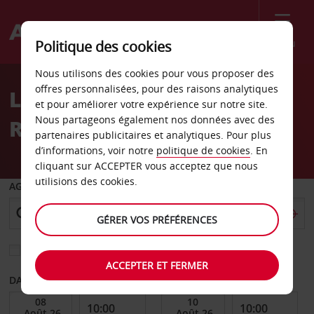
Menu
Politique des cookies
Welcome
Nous utilisons des cookies pour vous proposer des
to
offres personnalisées, pour des raisons analytiques
Location de voiture Siem
Avis
et pour améliorer votre expérience sur notre site.
Nous partageons également nos données avec des
Reap - Centre-ville
partenaires publicitaires et analytiques. Pour plus
d’informations, voir notre
politique de cookies
. En
cliquant sur ACCEPTER vous acceptez que nous
utilisions des cookies.
AGENCE DE DÉPART
GÉRER VOS PRÉFÉRENCES
Sélectionnez une autre agence de retour
ACCEPTER ET FERMER
DATE DE DÉBUT
DATE DE FIN