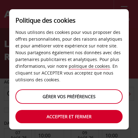
Menu
Politique des cookies
Welcome
Nous utilisons des cookies pour vous proposer des
to
offres personnalisées, pour des raisons analytiques
Location de voiture Siem
Avis
et pour améliorer votre expérience sur notre site.
Nous partageons également nos données avec des
Reap
partenaires publicitaires et analytiques. Pour plus
d’informations, voir notre
politique de cookies
. En
cliquant sur ACCEPTER vous acceptez que nous
utilisions des cookies.
AGENCE DE DÉPART
GÉRER VOS PRÉFÉRENCES
Sélectionnez une autre agence de retour
ACCEPTER ET FERMER
DATE DE DÉBUT
DATE DE FIN