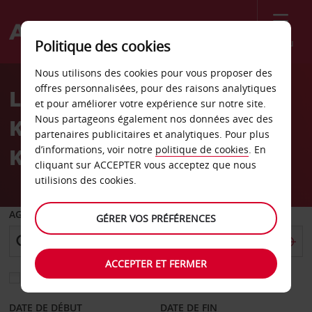
Menu
Politique des cookies
Welcome
Nous utilisons des cookies pour vous proposer des
to
offres personnalisées, pour des raisons analytiques
Location de voiture
Avis
et pour améliorer votre expérience sur notre site.
Nous partageons également nos données avec des
Kilimandjaro hôtel
partenaires publicitaires et analytiques. Pour plus
Kempinski
d’informations, voir notre
politique de cookies
. En
cliquant sur ACCEPTER vous acceptez que nous
utilisions des cookies.
AGENCE DE DÉPART
GÉRER VOS PRÉFÉRENCES
ACCEPTER ET FERMER
Sélectionnez une autre agence de retour
DATE DE DÉBUT
DATE DE FIN