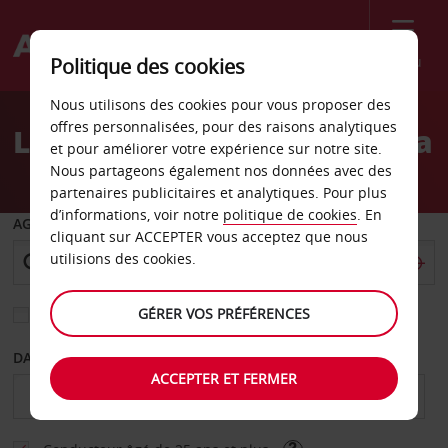
Menu
Politique des cookies
Welcome
Nous utilisons des cookies pour vous proposer des
to
offres personnalisées, pour des raisons analytiques
Location de voiture Arusha
Avis
et pour améliorer votre expérience sur notre site.
Nous partageons également nos données avec des
partenaires publicitaires et analytiques. Pour plus
d’informations, voir notre
politique de cookies
. En
AGENCE DE DÉPART
cliquant sur ACCEPTER vous acceptez que nous
utilisions des cookies.
GÉRER VOS PRÉFÉRENCES
Sélectionnez une autre agence de retour
DATE DE DÉBUT
DATE DE FIN
ACCEPTER ET FERMER