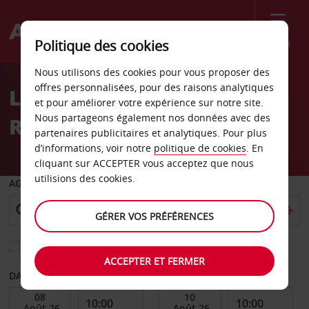
Menu
Politique des cookies
Welcome
Nous utilisons des cookies pour vous proposer des
to
offres personnalisées, pour des raisons analytiques
Location de voiture
Avis
et pour améliorer votre expérience sur notre site.
Nous partageons également nos données avec des
République centrafricaine
partenaires publicitaires et analytiques. Pour plus
d’informations, voir notre
politique de cookies
. En
cliquant sur ACCEPTER vous acceptez que nous
utilisions des cookies.
AGENCE DE DÉPART
GÉRER VOS PRÉFÉRENCES
Sélectionnez une autre agence de retour
ACCEPTER ET FERMER
DATE DE DÉBUT
DATE DE FIN