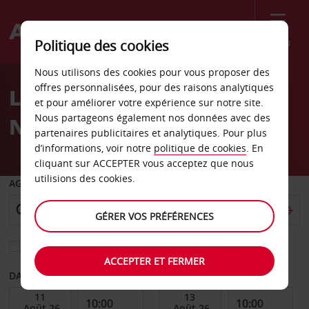
Menu
Politique des cookies
Welcome
Nous utilisons des cookies pour vous proposer des
to
offres personnalisées, pour des raisons analytiques
Location de voiture
Avis
et pour améliorer votre expérience sur notre site.
Nous partageons également nos données avec des
Nairobi
partenaires publicitaires et analytiques. Pour plus
d’informations, voir notre
politique de cookies
. En
cliquant sur ACCEPTER vous acceptez que nous
utilisions des cookies.
AGENCE DE DÉPART
GÉRER VOS PRÉFÉRENCES
Sélectionnez une autre agence de retour
ACCEPTER ET FERMER
DATE DE DÉBUT
DATE DE FIN