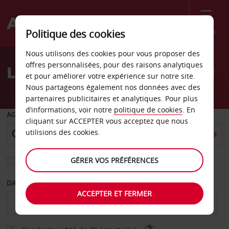
Menu
Politique des cookies
Welcome
Nous utilisons des cookies pour vous proposer des
to
offres personnalisées, pour des raisons analytiques
Location de voiture Banjul
Avis
et pour améliorer votre expérience sur notre site.
Nous partageons également nos données avec des
partenaires publicitaires et analytiques. Pour plus
d’informations, voir notre
politique de cookies
. En
AGENCE DE DÉPART
cliquant sur ACCEPTER vous acceptez que nous
utilisions des cookies.
GÉRER VOS PRÉFÉRENCES
Sélectionnez une autre agence de retour
DATE DE DÉBUT
DATE DE FIN
ACCEPTER ET FERMER