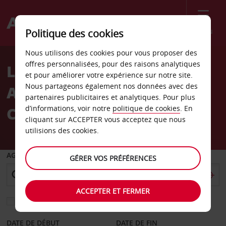
Menu
Politique des cookies
Welcome
Nous utilisons des cookies pour vous proposer des
to
offres personnalisées, pour des raisons analytiques
Location de voiture
Avis
et pour améliorer votre expérience sur notre site.
Nous partageons également nos données avec des
Aéroport de Cotonou-
partenaires publicitaires et analytiques. Pour plus
Cadjehoun
d’informations, voir notre
politique de cookies
. En
cliquant sur ACCEPTER vous acceptez que nous
utilisions des cookies.
AGENCE DE DÉPART
GÉRER VOS PRÉFÉRENCES
ACCEPTER ET FERMER
Sélectionnez une autre agence de retour
DATE DE DÉBUT
DATE DE FIN