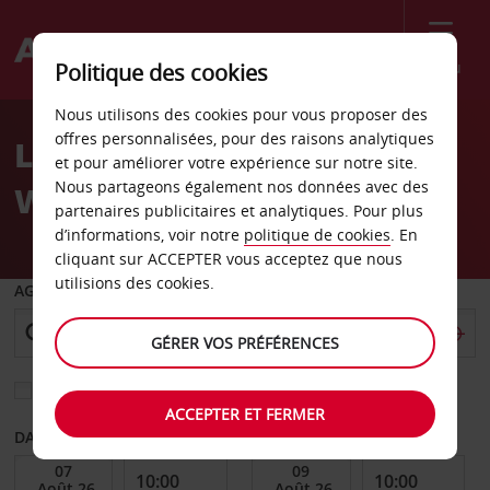
Menu
Politique des cookies
Welcome
Nous utilisons des cookies pour vous proposer des
to
offres personnalisées, pour des raisons analytiques
Location de voiture
Avis
et pour améliorer votre expérience sur notre site.
Nous partageons également nos données avec des
Welkom
partenaires publicitaires et analytiques. Pour plus
d’informations, voir notre
politique de cookies
. En
cliquant sur ACCEPTER vous acceptez que nous
utilisions des cookies.
AGENCE DE DÉPART
GÉRER VOS PRÉFÉRENCES
Sélectionnez une autre agence de retour
ACCEPTER ET FERMER
DATE DE DÉBUT
DATE DE FIN