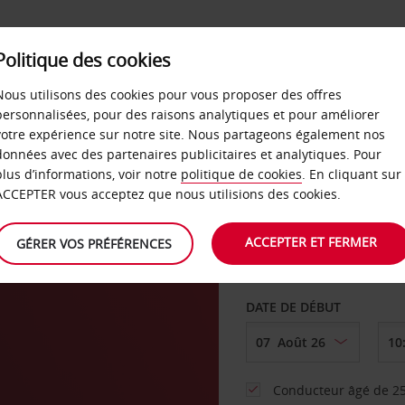
SERVICES &
Politique des cookies
ENTREPRISES
LIBRE-S
LOCATION
Nous utilisons des cookies pour vous proposer des offres
personnalisées, pour des raisons analytiques et pour améliorer
votre expérience sur notre site. Nous partageons également nos
ture
données avec des partenaires publicitaires et analytiques. Pour
plus d’informations, voir notre
politique de cookies
. En cliquant sur
AGENCE DE DÉPART
ACCEPTER vous acceptez que nous utilisions des cookies.
ACCEPTER ET FERMER
GÉRER VOS PRÉFÉRENCES
Sélectionnez une aut
DATE DE DÉBUT
Conducteur âgé de 25