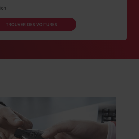
tion
TROUVER DES VOITURES