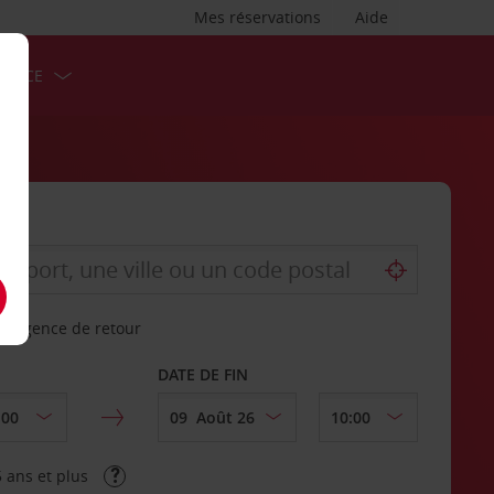
Mes réservations
Aide
ERVICE
re agence de retour
DATE DE FIN
 ans et plus