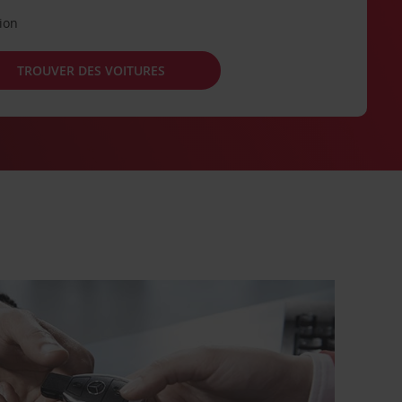
tion
TROUVER DES VOITURES