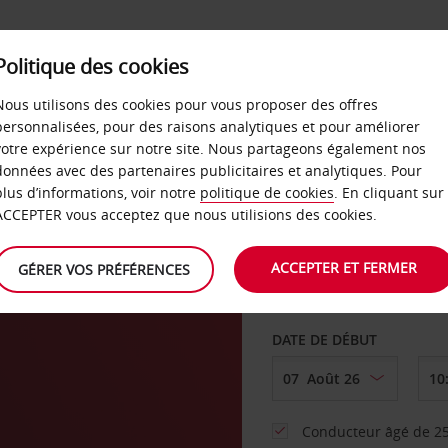
SERVICES &
Politique des cookies
ENTREPRISES
LIBRE-S
LOCATION
Nous utilisons des cookies pour vous proposer des offres
personnalisées, pour des raisons analytiques et pour améliorer
votre expérience sur notre site. Nous partageons également nos
ture
données avec des partenaires publicitaires et analytiques. Pour
plus d’informations, voir notre
politique de cookies
. En cliquant sur
AGENCE DE DÉPART
ACCEPTER vous acceptez que nous utilisions des cookies.
ACCEPTER ET FERMER
GÉRER VOS PRÉFÉRENCES
Sélectionnez une aut
DATE DE DÉBUT
Conducteur âgé de 25