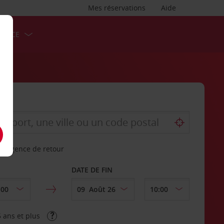
Mes réservations
Aide
ERVICE
re agence de retour
DATE DE FIN
 ans et plus