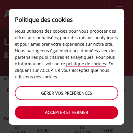
Menu
Politique des cookies
Welcome
Nous utilisons des cookies pour vous proposer des
to
offres personnalisées, pour des raisons analytiques
Location de voiture Port
Avis
et pour améliorer votre expérience sur notre site.
Nous partageons également nos données avec des
Edward
partenaires publicitaires et analytiques. Pour plus
d’informations, voir notre
politique de cookies
. En
cliquant sur ACCEPTER vous acceptez que nous
utilisions des cookies.
AGENCE DE DÉPART
GÉRER VOS PRÉFÉRENCES
Sélectionnez une autre agence de retour
ACCEPTER ET FERMER
DATE DE DÉBUT
DATE DE FIN