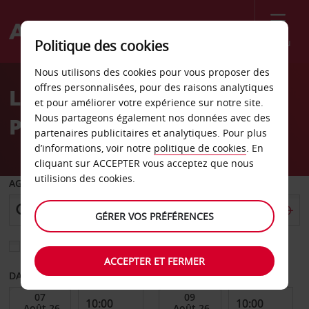
Menu
Politique des cookies
Welcome
Nous utilisons des cookies pour vous proposer des
to
offres personnalisées, pour des raisons analytiques
Location de voiture
Avis
et pour améliorer votre expérience sur notre site.
Nous partageons également nos données avec des
Plettenberg Bay
partenaires publicitaires et analytiques. Pour plus
d’informations, voir notre
politique de cookies
. En
cliquant sur ACCEPTER vous acceptez que nous
utilisions des cookies.
AGENCE DE DÉPART
GÉRER VOS PRÉFÉRENCES
Sélectionnez une autre agence de retour
ACCEPTER ET FERMER
DATE DE DÉBUT
DATE DE FIN