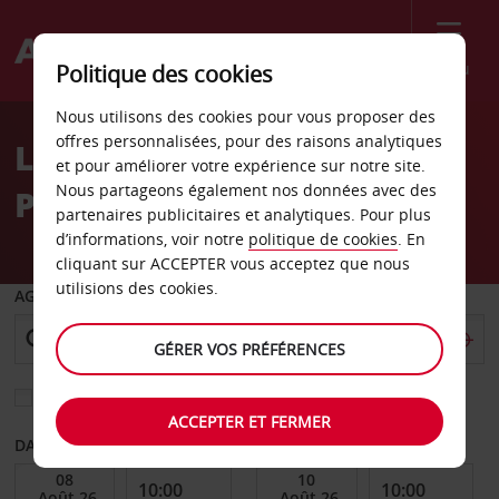
Menu
Politique des cookies
Welcome
Nous utilisons des cookies pour vous proposer des
to
offres personnalisées, pour des raisons analytiques
Location de voiture
Avis
et pour améliorer votre expérience sur notre site.
Nous partageons également nos données avec des
Pinetown
partenaires publicitaires et analytiques. Pour plus
d’informations, voir notre
politique de cookies
. En
cliquant sur ACCEPTER vous acceptez que nous
utilisions des cookies.
AGENCE DE DÉPART
GÉRER VOS PRÉFÉRENCES
Sélectionnez une autre agence de retour
ACCEPTER ET FERMER
DATE DE DÉBUT
DATE DE FIN