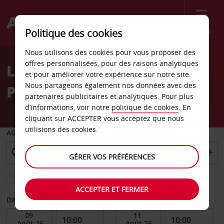
Menu
Politique des cookies
Welcome
Nous utilisons des cookies pour vous proposer des
to
offres personnalisées, pour des raisons analytiques
Location de voiture
Avis
et pour améliorer votre expérience sur notre site.
Nous partageons également nos données avec des
Pietersburg
partenaires publicitaires et analytiques. Pour plus
d’informations, voir notre
politique de cookies
. En
cliquant sur ACCEPTER vous acceptez que nous
utilisions des cookies.
AGENCE DE DÉPART
GÉRER VOS PRÉFÉRENCES
Sélectionnez une autre agence de retour
ACCEPTER ET FERMER
DATE DE DÉBUT
DATE DE FIN