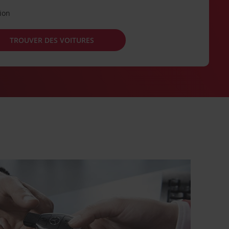
tion
TROUVER DES VOITURES