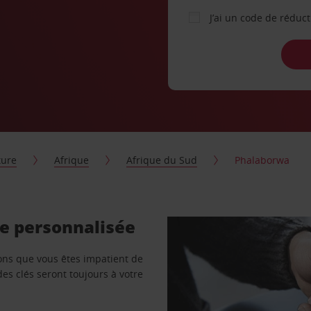
J’ai un code de réduc
ture
Afrique
Afrique du Sud
Phalaborwa
re personnalisée
vons que vous êtes impatient de
des clés seront toujours à votre