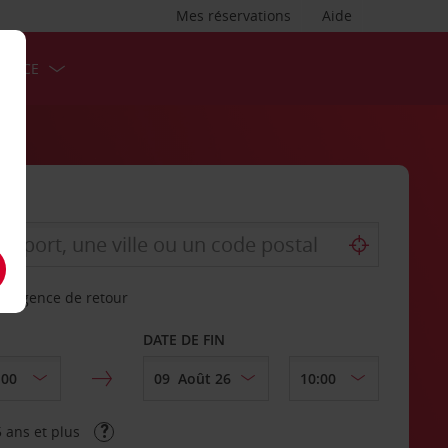
Mes réservations
Aide
ERVICE
re agence de retour
DATE DE FIN
 ans et plus