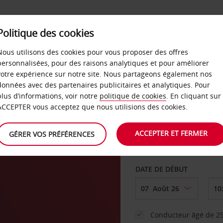
SERVICES &
Politique des cookies
ENTREPRISES
LIBRE-S
LOCATION
Nous utilisons des cookies pour vous proposer des offres
personnalisées, pour des raisons analytiques et pour améliorer
votre expérience sur notre site. Nous partageons également nos
ture
données avec des partenaires publicitaires et analytiques. Pour
plus d’informations, voir notre
politique de cookies
. En cliquant sur
AGENCE DE DÉPART
ACCEPTER vous acceptez que nous utilisions des cookies.
ACCEPTER ET FERMER
GÉRER VOS PRÉFÉRENCES
Sélectionnez une aut
DATE DE DÉBUT
Conducteur âgé de 25