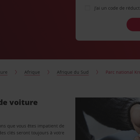
J’ai un code de réduc
ture
Afrique
Afrique du Sud
Parc national K
de voiture
vons que vous êtes impatient de
des clés seront toujours à votre