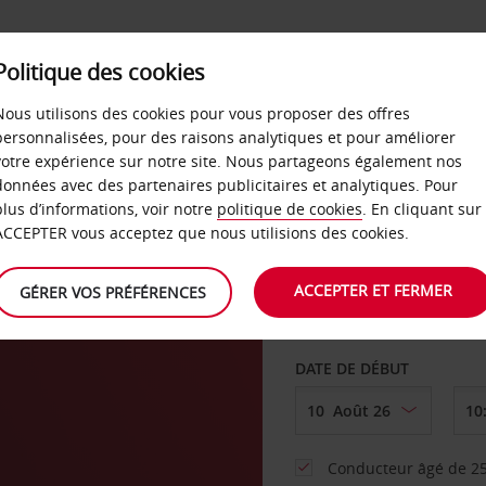
SERVICES &
Politique des cookies
ENTREPRISES
LIBRE-S
LOCATION
Nous utilisons des cookies pour vous proposer des offres
personnalisées, pour des raisons analytiques et pour améliorer
votre expérience sur notre site. Nous partageons également nos
ture
données avec des partenaires publicitaires et analytiques. Pour
plus d’informations, voir notre
politique de cookies
. En cliquant sur
AGENCE DE DÉPART
ACCEPTER vous acceptez que nous utilisions des cookies.
ACCEPTER ET FERMER
GÉRER VOS PRÉFÉRENCES
Sélectionnez une aut
DATE DE DÉBUT
Conducteur âgé de 25