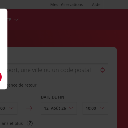
Mes réservations
Aide
ERVICE
re agence de retour
DATE DE FIN
 ans et plus