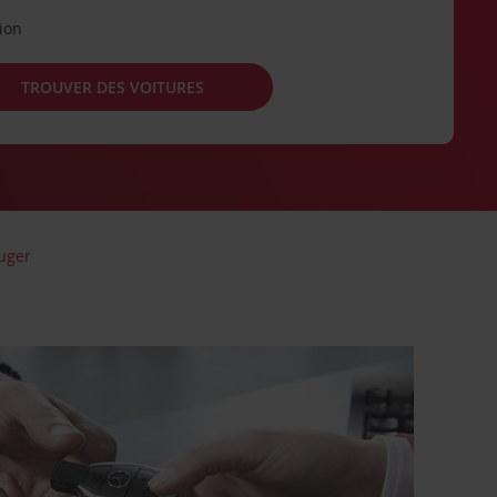
tion
TROUVER DES VOITURES
ruger