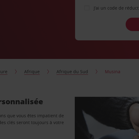
J’ai un code de réduc
ture
Afrique
Afrique du Sud
Musina
rsonnalisée
vons que vous êtes impatient de
des clés seront toujours à votre