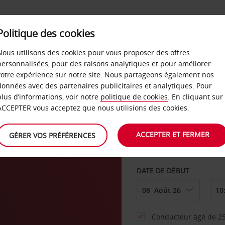
SERVICES &
Politique des cookies
ENTREPRISES
LIBRE-S
LOCATION
Nous utilisons des cookies pour vous proposer des offres
personnalisées, pour des raisons analytiques et pour améliorer
votre expérience sur notre site. Nous partageons également nos
ture
données avec des partenaires publicitaires et analytiques. Pour
plus d’informations, voir notre
politique de cookies
. En cliquant sur
AGENCE DE DÉPART
ACCEPTER vous acceptez que nous utilisions des cookies.
ACCEPTER ET FERMER
GÉRER VOS PRÉFÉRENCES
Sélectionnez une aut
DATE DE DÉBUT
Conducteur âgé de 25