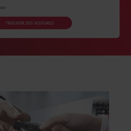
tion
TROUVER DES VOITURES