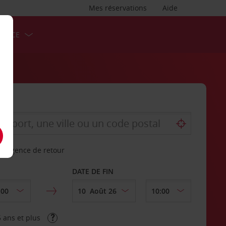
Mes réservations
Aide
ERVICE
re agence de retour
DATE DE FIN
 ans et plus