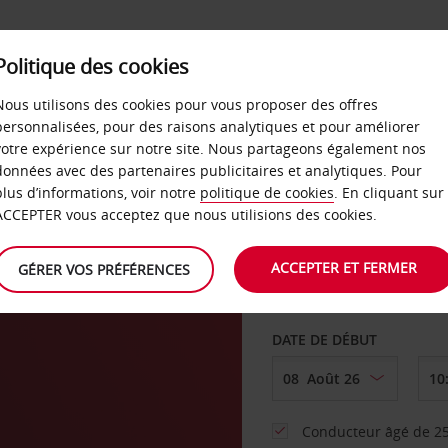
SERVICES &
Politique des cookies
ENTREPRISES
LIBRE-S
LOCATION
Nous utilisons des cookies pour vous proposer des offres
personnalisées, pour des raisons analytiques et pour améliorer
votre expérience sur notre site. Nous partageons également nos
ture
données avec des partenaires publicitaires et analytiques. Pour
plus d’informations, voir notre
politique de cookies
. En cliquant sur
AGENCE DE DÉPART
ACCEPTER vous acceptez que nous utilisions des cookies.
ACCEPTER ET FERMER
GÉRER VOS PRÉFÉRENCES
Sélectionnez une aut
DATE DE DÉBUT
Conducteur âgé de 25