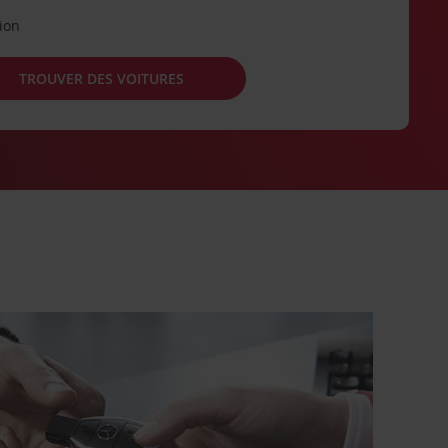
tion
TROUVER DES VOITURES