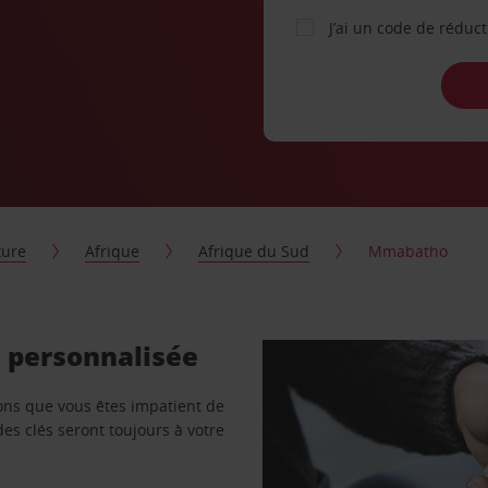
J’ai un code de réduc
ture
Afrique
Afrique du Sud
Mmabatho
 personnalisée
vons que vous êtes impatient de
des clés seront toujours à votre