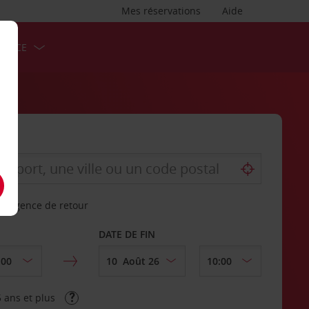
Mes réservations
Aide
ERVICE
re agence de retour
DATE DE FIN
 ans et plus