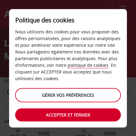
Menu
Politique des cookies
Welcome
Nous utilisons des cookies pour vous proposer des
to
offres personnalisées, pour des raisons analytiques
Location de voiture
Avis
et pour améliorer votre expérience sur notre site.
Nous partageons également nos données avec des
Milnerton
partenaires publicitaires et analytiques. Pour plus
d’informations, voir notre
politique de cookies
. En
cliquant sur ACCEPTER vous acceptez que nous
utilisions des cookies.
AGENCE DE DÉPART
GÉRER VOS PRÉFÉRENCES
Sélectionnez une autre agence de retour
ACCEPTER ET FERMER
DATE DE DÉBUT
DATE DE FIN