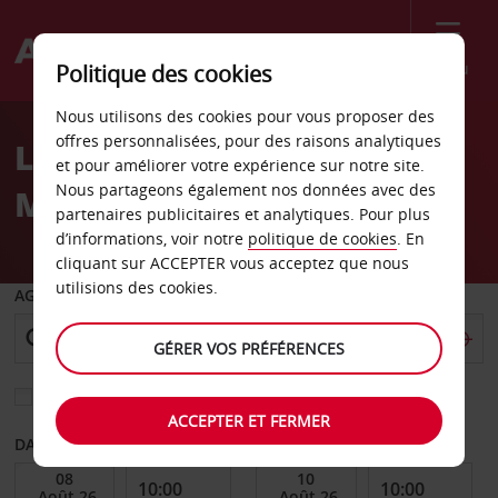
Menu
Politique des cookies
Welcome
Nous utilisons des cookies pour vous proposer des
to
offres personnalisées, pour des raisons analytiques
Location de voiture
Avis
et pour améliorer votre expérience sur notre site.
Nous partageons également nos données avec des
Malelane
partenaires publicitaires et analytiques. Pour plus
d’informations, voir notre
politique de cookies
. En
cliquant sur ACCEPTER vous acceptez que nous
utilisions des cookies.
AGENCE DE DÉPART
GÉRER VOS PRÉFÉRENCES
Sélectionnez une autre agence de retour
ACCEPTER ET FERMER
DATE DE DÉBUT
DATE DE FIN