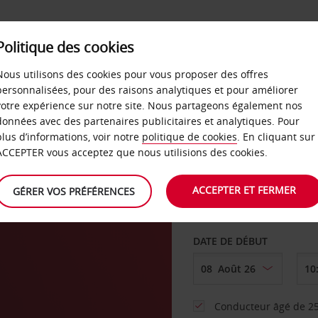
SERVICES &
Politique des cookies
ENTREPRISES
LIBRE-S
LOCATION
Nous utilisons des cookies pour vous proposer des offres
personnalisées, pour des raisons analytiques et pour améliorer
votre expérience sur notre site. Nous partageons également nos
ture
données avec des partenaires publicitaires et analytiques. Pour
plus d’informations, voir notre
politique de cookies
. En cliquant sur
AGENCE DE DÉPART
ACCEPTER vous acceptez que nous utilisions des cookies.
ACCEPTER ET FERMER
GÉRER VOS PRÉFÉRENCES
Sélectionnez une aut
DATE DE DÉBUT
Conducteur âgé de 25