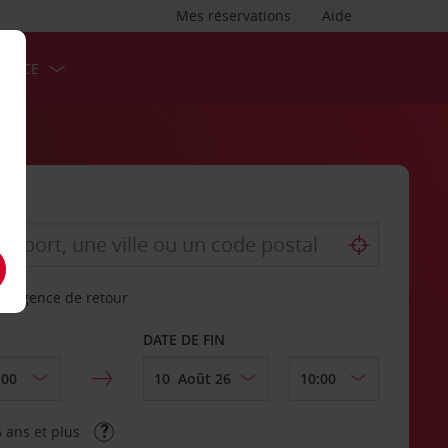
Mes réservations
Aide
ERVICE
re agence de retour
DATE DE FIN
 ans et plus