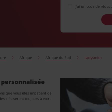
J’ai un code de réduc
ture
Afrique
Afrique du Sud
Ladysmith
 personnalisée
vons que vous êtes impatient de
des clés seront toujours à votre