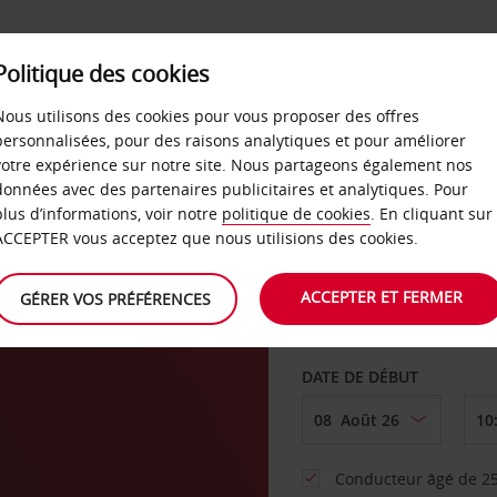
SERVICES &
Politique des cookies
ENTREPRISES
LIBRE-S
LOCATION
Nous utilisons des cookies pour vous proposer des offres
personnalisées, pour des raisons analytiques et pour améliorer
votre expérience sur notre site. Nous partageons également nos
ture
données avec des partenaires publicitaires et analytiques. Pour
plus d’informations, voir notre
politique de cookies
. En cliquant sur
AGENCE DE DÉPART
ACCEPTER vous acceptez que nous utilisions des cookies.
own
ACCEPTER ET FERMER
GÉRER VOS PRÉFÉRENCES
Sélectionnez une aut
DATE DE DÉBUT
Conducteur âgé de 25