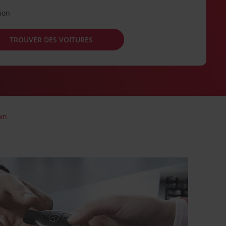
tion
TROUVER DES VOITURES
wn