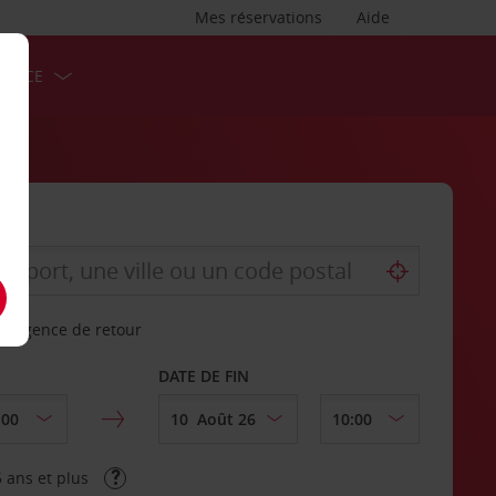
Mes réservations
Aide
ERVICE
re agence de retour
DATE DE FIN
 ans et plus