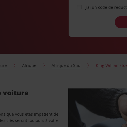
J’ai un code de réduc
ture
Afrique
Afrique du Sud
King Williamsto
 voiture
vons que vous êtes impatient de
des clés seront toujours à votre