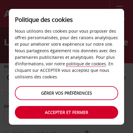
Menu
Politique des cookies
Welcome
Nous utilisons des cookies pour vous proposer des
to
offres personnalisées, pour des raisons analytiques
Location de voiture George
Avis
et pour améliorer votre expérience sur notre site.
Nous partageons également nos données avec des
partenaires publicitaires et analytiques. Pour plus
d’informations, voir notre
politique de cookies
. En
AGENCE DE DÉPART
cliquant sur ACCEPTER vous acceptez que nous
utilisions des cookies.
GÉRER VOS PRÉFÉRENCES
Sélectionnez une autre agence de retour
DATE DE DÉBUT
DATE DE FIN
ACCEPTER ET FERMER