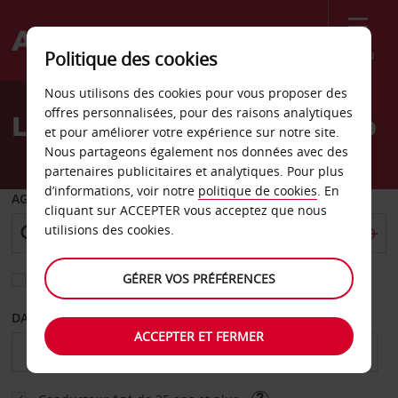
Menu
Politique des cookies
Welcome
Nous utilisons des cookies pour vous proposer des
to
offres personnalisées, pour des raisons analytiques
Location de voiture Ballito
Avis
et pour améliorer votre expérience sur notre site.
Nous partageons également nos données avec des
partenaires publicitaires et analytiques. Pour plus
d’informations, voir notre
politique de cookies
. En
AGENCE DE DÉPART
cliquant sur ACCEPTER vous acceptez que nous
utilisions des cookies.
GÉRER VOS PRÉFÉRENCES
Sélectionnez une autre agence de retour
DATE DE DÉBUT
DATE DE FIN
ACCEPTER ET FERMER