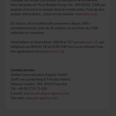
marques au monde concernant la fidélisation de la clientèle.
Avis fait partie de l’Avis Budget Group, Inc. (NASDAQ: CAR) qui
exploite et licencie la marque dans le monde entier. Pour de plus
amples informations, visitez le site internet:
www.avis.com
.
En Suisse, Avis mobilise des personnes depuis 1965 –
actuellement avec près de 40 stations et une flotte de 2 500
véhicules en moyenne.
Informations et réservations 24h/24 et 7j/7 sur
www.avis.ch
, par
téléphone au 0848 81 18 18 (0,08 CHF/min) ou en utilisant l’une
des applications Avis (
www.avis.ch
).
Contact presse:
Global Communication Experts GmbH
Steffi von Landenberg & Felicitas Helmis
Hanauer Landstr. 184, 60314 Francfort
Tél: +49 69 17 53 71-024
Courriel:
presse.avis@gce-agency.com
Site web:
www.gce-agency.com