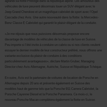
agrandi sa flotte Prestige dans la république alpine. Les amoureux des
véhicules de luxe peuvent désormais louer un SUV élégant avec le
Jeep Grand Cherokee et un magnifique cabriolet de sport avec l’Opel
Cascada chez Avis. Une autre nouveauté dans la flotte: la Mercedes-
Benz Classe E Cabriolet qui garantit le plaisir élégant de la conduite.
«Je me réjouis que nous puissions désormais proposer encore
davantage de modèles de véhicules de la classe de luxe en Suisse.
Peu importe si l’été invite à conduire un cabrio ou si nos clients veulent
essayer le dernier modèle de leur constructeur préféré, nous offrons une
variante exclusive du plaisir de conduire à des conditions
particulièrement avantageuses», déclare Martin Gruber, Managing
Director chez Avis Allemagne, Autriche, Suisse et République Tchèque.
En outre, Avis est le partenaire de voitures de location de Porsche en
Allemagne depuis 20 ans et présente également en Suisse des
modèles haut de gamme tels que la Porsche 911 Carrera Cabriolet, la
Porsche Cayenne Diesel et la Porsche Panamera. Ce mois-ci, le
nouveau Porsche Macan complètera également la flotte en Suisse.