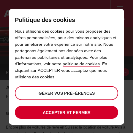
Menu
Politique des cookies
Welcome
Nous utilisons des cookies pour vous proposer des
to
offres personnalisées, pour des raisons analytiques et
Avis
AVIS ÉLARGIT SA FLOTTE PRESTIGE EN
pour améliorer votre expérience sur notre site. Nous
partageons également nos données avec des
SUISSE
partenaires publicitaires et analytiques. Pour plus
d’informations, voir notre
politique de cookies
. En
cliquant sur ACCEPTER vous acceptez que nous
RÉSERVER UN
VÉHICULE
utilisions des cookies.
Avis élargit sa flotte Prestige en Suisse
GÉRER VOS PRÉFÉRENCES
Plus de modèles de luxe
ACCEPTER ET FERMER
Glattbrugg, le 11 juin 2014.
Encore plus de voitures de rêve en Suisse: la location de voiture Avis a