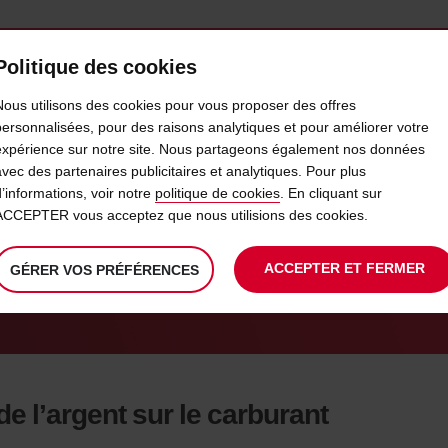
Politique des cookies
SERVICES & LOCATION
ENTREPRISES
LIBRE-S
Nous utilisons des cookies pour vous proposer des offres
personnalisées, pour des raisons analytiques et pour améliorer votre
expérience sur notre site. Nous partageons également nos données
LE SERVICE CARBURANT AVI
avec des partenaires publicitaires et analytiques. Pour plus
d’informations, voir notre
politique de cookies
. En cliquant sur
ACCEPTER vous acceptez que nous utilisions des cookies.
GEZ EN FAMILLE
RESTEZ CONNECTÉ
TECHNOLOGY
ACCEPTER ET FERMER
GÉRER VOS PRÉFÉRENCES
 l’argent sur le carburant