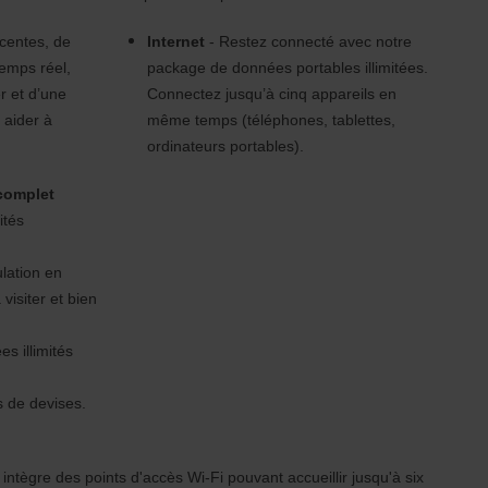
écentes, de
Internet
- Restez connecté avec notre
temps réel,
package de données portables illimitées.
er et d’une
Connectez jusqu’à cinq appareils en
 aider à
même temps (téléphones, tablettes,
ordinateurs portables).
complet
ités
lation en
 visiter et bien
s illimités
s de devises.
intègre des points d'accès Wi-Fi pouvant accueillir jusqu'à six