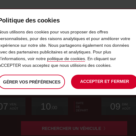
Politique des cookies
SERVICES & LOCATION
ENTREPRISES
LIBRE-S
Nous utilisons des cookies pour vous proposer des offres
personnalisées, pour des raisons analytiques et pour améliorer votre
expérience sur notre site. Nous partageons également nos données
TRAVEL COMPANION COMPLET
avec des partenaires publicitaires et analytiques. Pour plus
d’informations, voir notre
politique de cookies
. En cliquant sur
ACCEPTER vous acceptez que nous utilisions des cookies.
hercher
ACCEPTER ET FERMER
GÉRER VOS PRÉFÉRENCES
e
ence
La
choisir
date
L’heure
choisir
temps
temps
Actuel
choisir
07
10
09
DATE
date
de
de
de
de
depuis
depuis
de
VEN.
DIM.
:00
DE
de
modifier
début
départ
modifier
(minutes)
(heures)
modifier
AOÛT
AOÛT
DÉPART
départ
choisie
choisie
est
est
le
RECHERCHER UN VÉHICULE