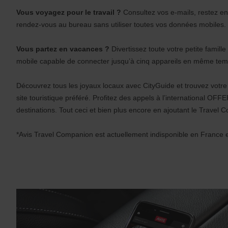
s
Vous voyagez pour le travail ?
Consultez vos e-mails, restez en
:
Skip
rendez-vous au bureau sans utiliser toutes vos données mobiles.
screen
reader
instructions
Vous partez en vacances ?
Divertissez toute votre petite famill
Indiquer
mobile capable de connecter jusqu’à cinq appareils en même tem
l’agence
où
vous
Découvrez tous les joyaux locaux avec CityGuide et trouvez votre 
voulez
site touristique préféré. Profitez des appels à l’international OFF
prendre
votre
destinations. Tout ceci et bien plus encore en ajoutant le Travel 
véhicule
à
*Avis Travel Companion est actuellement indisponible en France
l’aide
du
formulaire
de
recherche
ci-
dessous.
Veuillez
indiquer
ensuite
vos