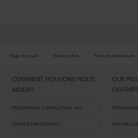
si
ceux-
ci
sont
disponibles
dans
votre
agence.
Page d'accueil
Services Avis
Produits additionnels
COMMENT POUVONS NOUS
QUE PO
AIDER?
OFFRIR
PROGRAMME D'AFFILIATION AVIS
PROGRAMME
OFFRES PARTENAIRES
AVIS INCLU