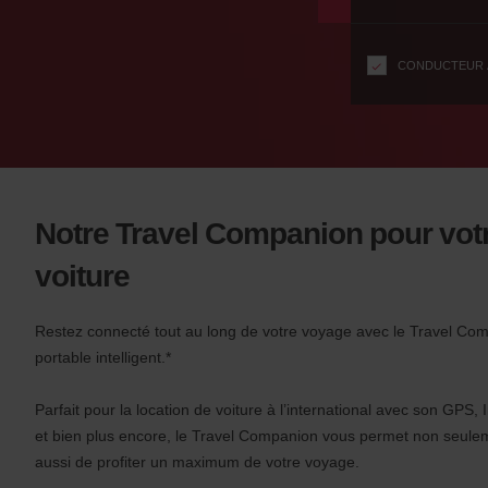
formulaire
n
s
f
CONDUCTEUR Â
o
r
S
c
r
e
e
Notre Travel Companion pour votr
n
R
voiture
e
a
Restez connecté tout au long de votre voyage avec le Travel Com
d
e
portable intelligent.*
r
U
Parfait pour la location de voiture à l’international avec son GPS
s
et bien plus encore, le Travel Companion vous permet non seulem
e
aussi de profiter un maximum de votre voyage.
r