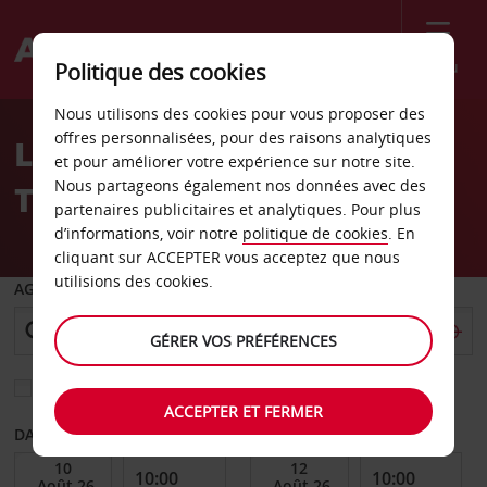
Menu
Politique des cookies
Welcome
Nous utilisons des cookies pour vous proposer des
to
offres personnalisées, pour des raisons analytiques
Location de voiture Petah
Avis
et pour améliorer votre expérience sur notre site.
Nous partageons également nos données avec des
Tikva
partenaires publicitaires et analytiques. Pour plus
d’informations, voir notre
politique de cookies
. En
cliquant sur ACCEPTER vous acceptez que nous
utilisions des cookies.
AGENCE DE DÉPART
GÉRER VOS PRÉFÉRENCES
Sélectionnez une autre agence de retour
ACCEPTER ET FERMER
DATE DE DÉBUT
DATE DE FIN