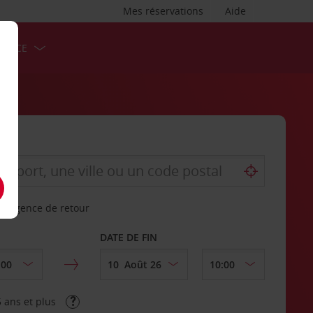
Mes réservations
Aide
ERVICE
re agence de retour
DATE DE FIN
 ans et plus