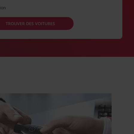
tion
TROUVER DES VOITURES