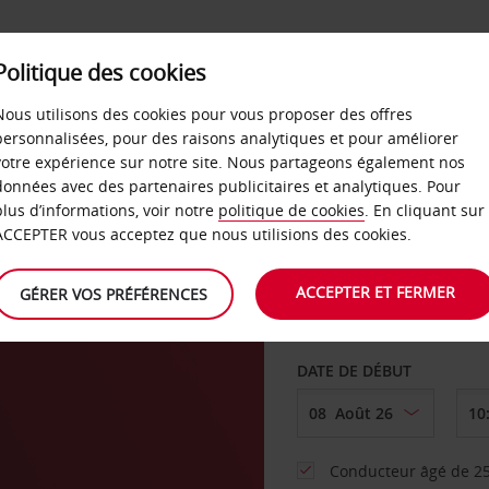
SERVICES &
Politique des cookies
ENTREPRISES
LIBRE-S
LOCATION
Nous utilisons des cookies pour vous proposer des offres
personnalisées, pour des raisons analytiques et pour améliorer
votre expérience sur notre site. Nous partageons également nos
ture
données avec des partenaires publicitaires et analytiques. Pour
plus d’informations, voir notre
politique de cookies
. En cliquant sur
AGENCE DE DÉPART
ACCEPTER vous acceptez que nous utilisions des cookies.
ACCEPTER ET FERMER
GÉRER VOS PRÉFÉRENCES
Sélectionnez une aut
DATE DE DÉBUT
Conducteur âgé de 25