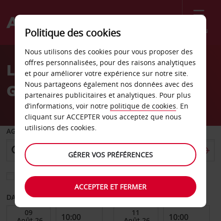
Menu
Politique des cookies
Welcome
Nous utilisons des cookies pour vous proposer des
to
offres personnalisées, pour des raisons analytiques
Location de voiture
Avis
et pour améliorer votre expérience sur notre site.
Nous partageons également nos données avec des
Genève - Ville
partenaires publicitaires et analytiques. Pour plus
d’informations, voir notre
politique de cookies
. En
cliquant sur ACCEPTER vous acceptez que nous
utilisions des cookies.
AGENCE DE DÉPART
GÉRER VOS PRÉFÉRENCES
Sélectionnez une autre agence de retour
ACCEPTER ET FERMER
DATE DE DÉBUT
DATE DE FIN